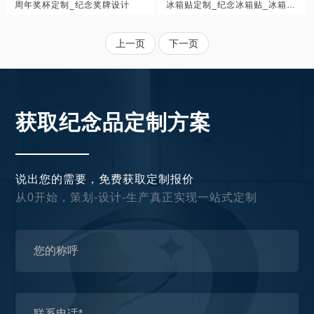
周年奖杯定制_纪念奖牌设计
冰箱贴定制_纪念冰箱贴_冰箱贴厂家
上一页
下一页
获取纪念品定制方案
说出您的需要，免费获取定制报价
从0开始，策划-设计-生产真正实现一站式定制