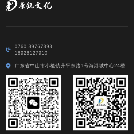
0760-89767898
18928127910
广东省中山市小榄镇升平东路1号海港城中心24楼