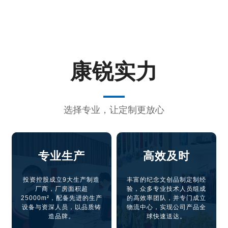
康锐实力
选择专业，让定制更放心
专业生产
高效及时
投资控股成立9大生产制造
丰富的纪念文创品制定制经
厂商，厂房面积超
验，众多专业技术人员组成
25000m²，配备先进的生产
的高效率团队，并专门成立
设备与资深人员，以品质铸
物流中心，实现公司产品全
造品牌。
球快速送达。