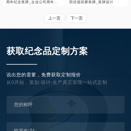
周年纪念奖牌_企业公司周年纪念奖牌
田径巡回赛奖牌_奖牌设计
上一页
下一页
获取纪念品定制方案
说出您的需要，免费获取定制报价
从0开始，策划-设计-生产真正实现一站式定制