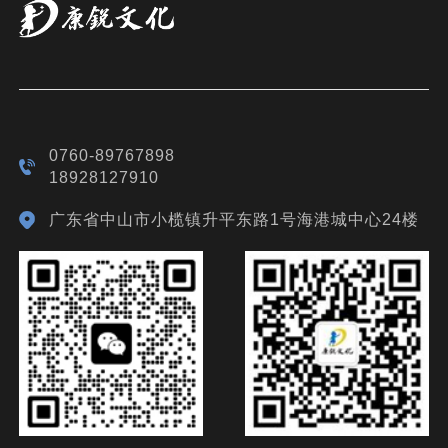
0760-89767898
18928127910
广东省中山市小榄镇升平东路1号海港城中心24楼