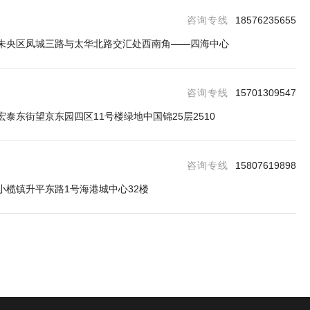
咨询专线
18576235655
未央区凤城三路与太华北路交汇处西南角——四海中心
咨询专线
15701309547
泰东街望京东园四区11号楼绿地中国锦25层2510
咨询专线
15807619898
小榄镇升平东路1号海港城中心32楼