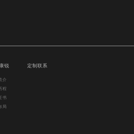
康锐
定制联系
简介
历程
证书
布局