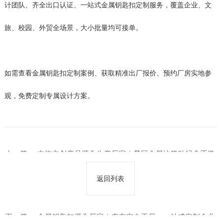
计团队、齐全出口认证、一站式金属钥匙扣定制服务，覆盖企业、文
旅、校园、外贸全场景，大小批量均可接单。
如需查看金属钥匙扣定制案例、获取精准出厂报价、预约厂房实地参
观，免费定制专属设计方案。
上一篇：
文旅文创产品源头生产厂家｜景区金属冰箱贴纪念币徽
章一站式定做
返回列表
下一篇：
金属钥匙扣源头厂家｜广东实力工厂，一站式定制企业