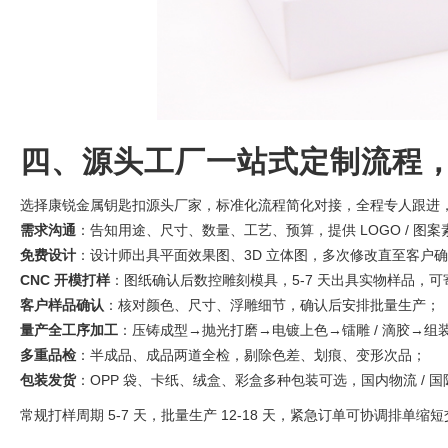
四、源头工厂一站式定制流程
选择康锐金属钥匙扣源头厂家，标准化流程简化对接，全程专人跟进
需求沟通
：告知用途、尺寸、数量、工艺、预算，提供 LOGO / 图案
免费设计
：设计师出具平面效果图、3D 立体图，多次修改直至客户
CNC 开模打样
：图纸确认后数控雕刻模具，5-7 天出具实物样品，
客户样品确认
：核对颜色、尺寸、浮雕细节，确认后安排批量生产；
量产全工序加工
：压铸成型→抛光打磨→电镀上色→镭雕 / 滴胶→组
多重品检
：半成品、成品两道全检，剔除色差、划痕、变形次品；
包装发货
：OPP 袋、卡纸、绒盒、彩盒多种包装可选，国内物流 / 
常规打样周期 5-7 天，批量生产 12-18 天，紧急订单可协调排