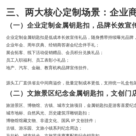
三、两大核心定制场景：企业商
（一）企业定制金属钥匙扣，品牌长效宣
企业定制金属钥匙扣是低成本长效宣传礼品，随身携带持续曝光品牌
企业年会、周年庆典、经销商答谢会纪念伴手礼；
展会拓客、线下活动促销赠品、会员积分兑换礼品；
员工入职福利、员工表彰小礼品；
地产、汽车、金融、教育机构品牌宣传挂件。
源头工厂直供省去中间商溢价，批量定制成本更低，支持统一礼盒包
（二）文旅景区纪念金属钥匙扣，文创门
旅游景区、博物馆、古镇、城市文旅项目，金属钥匙扣是游客喜爱纪
城市地标、自然风光、历史建筑浮雕钥匙扣；
博物馆馆藏文物、非遗文化、国风 IP 文创挂件；
古镇、游乐园、文旅小镇系列纪念周边；
马拉松、城市徒步、文旅节庆赛事配套纪念钥匙扣。