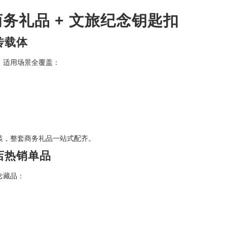
务礼品 + 文旅纪念钥匙扣
传载体
，适用场景全覆盖：
装，整套商务礼品一站式配齐。
店热销单品
念藏品：