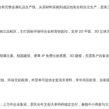
自有完整金属礼品生产线，从原材料采购到成品包装全程自主生产，是珠
独立品检区，主打国标环保锌合金材质钥匙扣，支持 2D 平面、3D 立体
。
、馆藏元素、校园建筑、赛事 IP 免费出效果图、3D 建模，无需客户自备
过盐雾耐腐蚀、环保无铅检测，外贸单可提供全套清关资料，常年供应欧美、东南
量产；上万件企业集采、景区全年文创大单同样稳定交付，兼顾中小商家与大