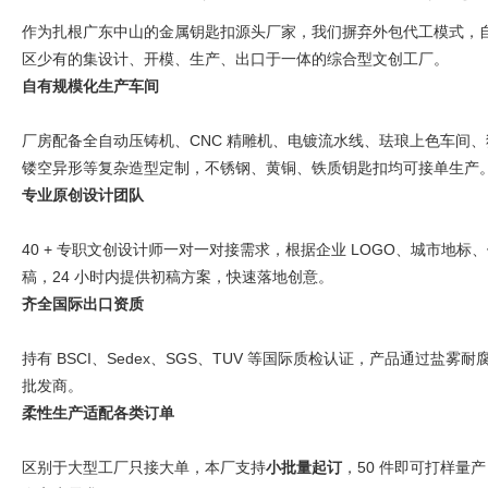
作为扎根广东中山的金属钥匙扣源头厂家，我们摒弃外包代工模式，
区少有的集设计、开模、生产、出口于一体的综合型文创工厂。
自有规模化生产车间
厂房配备全自动压铸机、CNC 精雕机、电镀流水线、珐琅上色车间、
镂空异形等复杂造型定制，不锈钢、黄铜、铁质钥匙扣均可接单生产
专业原创设计团队
40 + 专职文创设计师一对一对接需求，根据企业 LOGO、城市地标
稿，24 小时内提供初稿方案，快速落地创意。
齐全国际出口资质
持有 BSCI、Sedex、SGS、TUV 等国际质检认证，产品通
批发商。
柔性生产适配各类订单
区别于大型工厂只接大单，本厂支持
小批量起订
，50 件即可打样