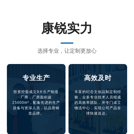
康锐实力
选择专业，让定制更放心
专业生产
高效及时
投资控股成立9大生产制造
丰富的纪念文创品制定制经
厂商，厂房面积超
验，众多专业技术人员组成
25000m²，配备先进的生产
的高效率团队，并专门成立
设备与资深人员，以品质铸
物流中心，实现公司产品全
造品牌。
球快速送达。