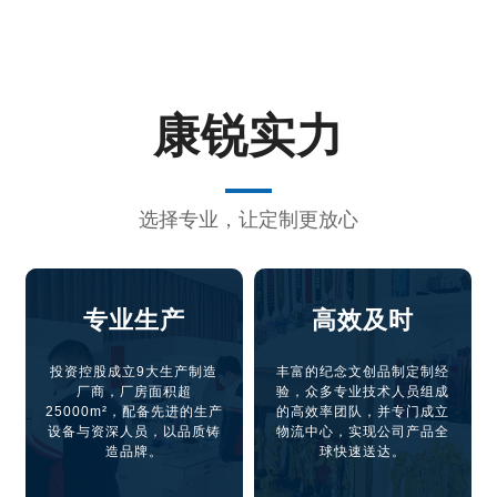
康锐实力
选择专业，让定制更放心
专业生产
高效及时
投资控股成立9大生产制造
丰富的纪念文创品制定制经
厂商，厂房面积超
验，众多专业技术人员组成
25000m²，配备先进的生产
的高效率团队，并专门成立
设备与资深人员，以品质铸
物流中心，实现公司产品全
造品牌。
球快速送达。