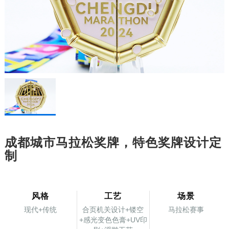
成都城市马拉松奖牌，特色奖牌设计定
制
风格
工艺
场景
现代+传统
合页机关设计+镂空
马拉松赛事
+感光变色色膏+UV印