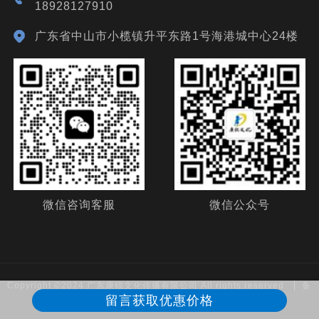
18928127910
广东省中山市小榄镇升平东路1号海港城中心24楼
微信咨询客服
微信公众号
Copyright ©2024 广东康锐文化传播有限公司 All rights reserved
备
留言获取优惠价格
案号：
粤ICP备19132174号