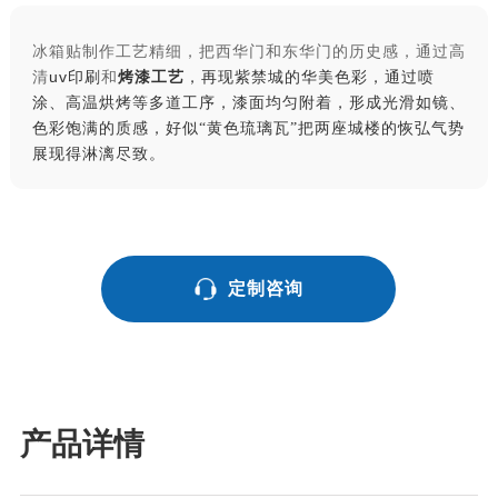
冰箱贴制作工艺精细，把西华门和东华门的历史感，通过高
清
uv印
刷
和
烤漆工艺
，
再现紫禁城的华美色彩
，
通过喷
涂、高温烘烤等多道工序，漆面均匀附着，形成光滑如镜、
色彩饱满的质感
，
好似
“黄色琉璃瓦”把两座城楼的恢弘气势
展现得淋漓尽致。
定制咨询
产品详情