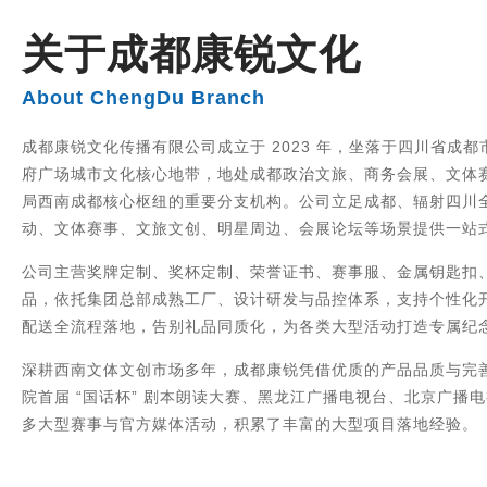
关于成都康锐文化
About ChengDu Branch
成都康锐文化传播有限公司成立于 2023 年，坐落于四川省成
府广场城市文化核心地带，地处成都政治文旅、商务会展、文体
局西南成都核心枢纽的重要分支机构。公司立足成都、辐射四川
动、文体赛事、文旅文创、明星周边、会展论坛等场景提供一站
公司主营奖牌定制、奖杯定制、荣誉证书、赛事服、金属钥匙扣
品，依托集团总部成熟工厂、设计研发与品控体系，支持个性化
配送全流程落地，告别礼品同质化，为各类大型活动打造专属纪
深耕西南文体文创市场多年，成都康锐凭借优质的产品品质与完
院首届 “国话杯” 剧本朗读大赛、黑龙江广播电视台、北京广播
多大型赛事与官方媒体活动，积累了丰富的大型项目落地经验。