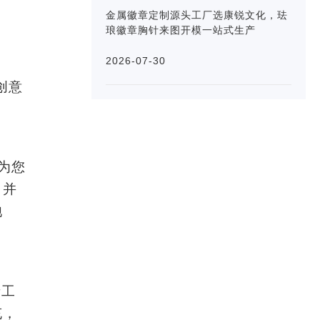
金属徽章定制源头工厂选康锐文化，珐
琅徽章胸针来图开模一站式生产
2026-07-30
创意
为您
；并
饱
产工
充，