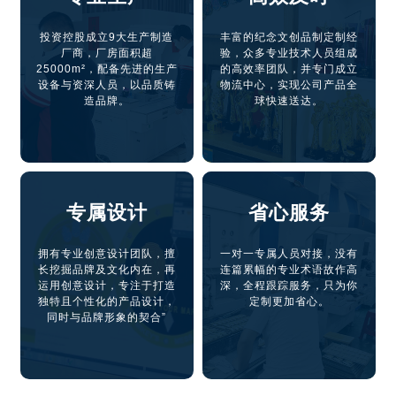
投资控股成立9大生产制造
丰富的纪念文创品制定制经
厂商，厂房面积超
验，众多专业技术人员组成
25000m²，配备先进的生产
的高效率团队，并专门成立
设备与资深人员，以品质铸
物流中心，实现公司产品全
造品牌。
球快速送达。
专属设计
省心服务
拥有专业创意设计团队，擅
一对一专属人员对接，没有
长挖掘品牌及文化内在，再
连篇累幅的专业术语故作高
运用创意设计，专注于打造
深，全程跟踪服务，只为你
独特且个性化的产品设计，
定制更加省心。
同时与品牌形象的契合”